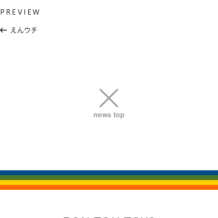
Previous
PREVIEW
投
Post
稿
えんウチ
ナ
ビ
ゲ
ー
シ
ョ
news top
ン