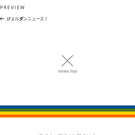
Previous
PREVIEW
投
Post
稿
ジョルダンニュース！
ナ
ビ
ゲ
ー
シ
ョ
news top
ン