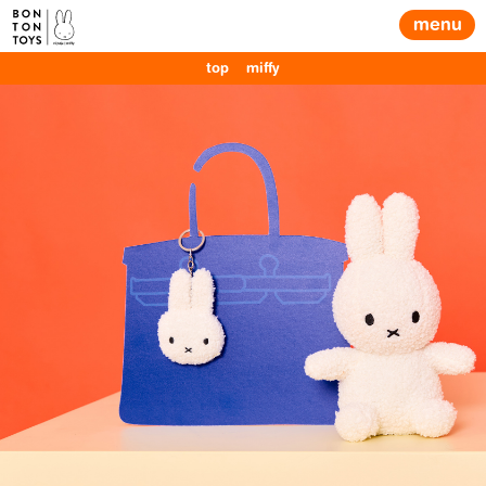
menu
top
miffy