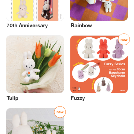
70th Anniversary
Rainbow
Tulip
Fuzzy