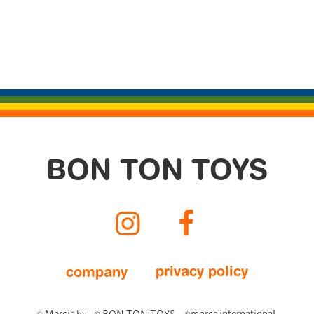
BON TON TOYS
Instagram
Facebook
privacy policy
company
© Mercis bv
© BON TON TOYS.
©marcs international.