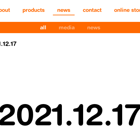
bout
products
news
contact
online sto
all
media
news
.12.17
Posted
2021.12.1