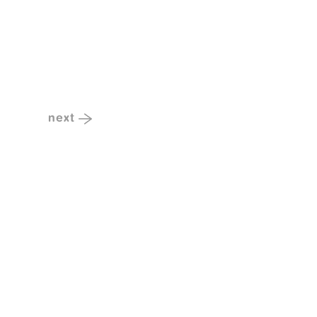
next
Next
Post