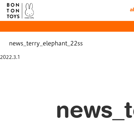
a
news_terry_elephant_22ss
Posted
2022.3.1
on
news_t