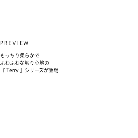
Previous
PREVIEW
Post
もっちり柔らかで
投
ふわふわな触り心地の
『 Terry 』シリーズが登場！
稿
ナ
ビ