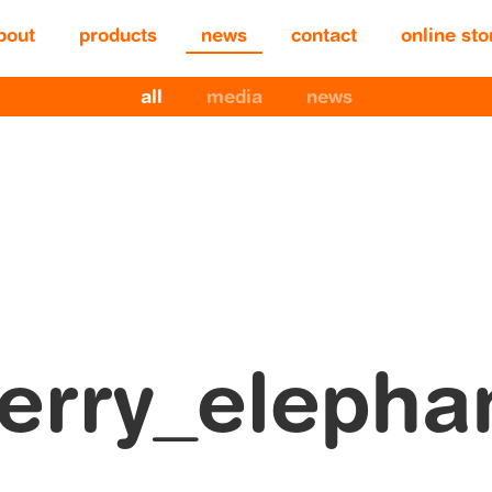
bout
products
news
contact
online sto
all
media
news
erry_elepha