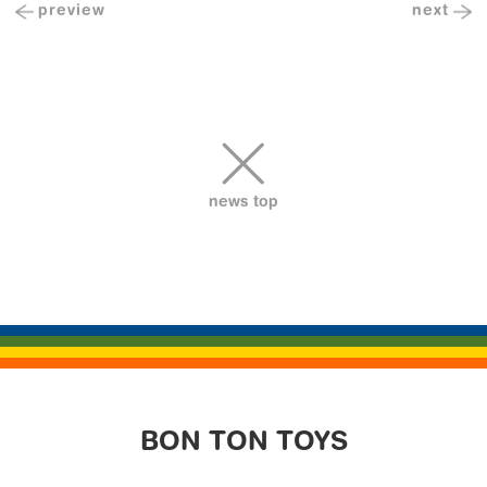
Previous
preview
next
Next
投
Post
Post
稿
ナ
ビ
ゲ
ー
シ
news top
ョ
ン
BON TON TOYS