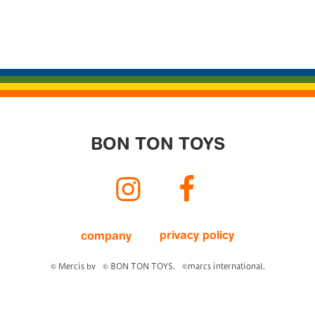
ョ
ン
BON TON TOYS
Instagram
Facebook
privacy policy
company
© Mercis bv
© BON TON TOYS.
©marcs international.