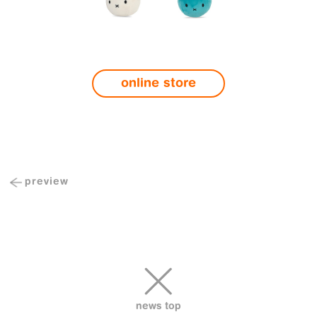
online store
Previous
preview
投
Post
稿
ナ
ビ
ゲ
ー
シ
news top