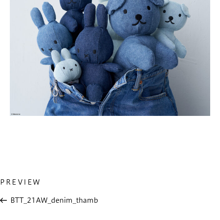
Previous
PREVIEW
投
Post
稿
BTT_21AW_denim_thamb
ナ