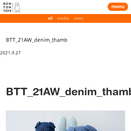
menu
all
media
news
BTT_21AW_denim_thamb
Posted
2021.9.27
on
BTT_21AW_denim_tham