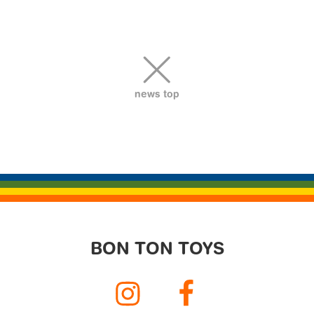
ビ
ゲ
ー
シ
ョ
news top
ン
BON TON TOYS
Instagram
Facebook