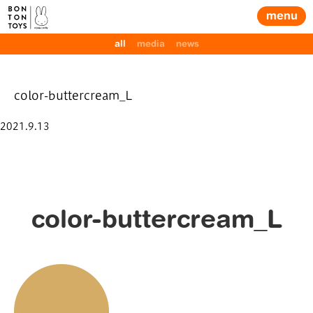
menu
all
media
news
color-buttercream_L
Posted
2021.9.13
on
color-buttercream_L