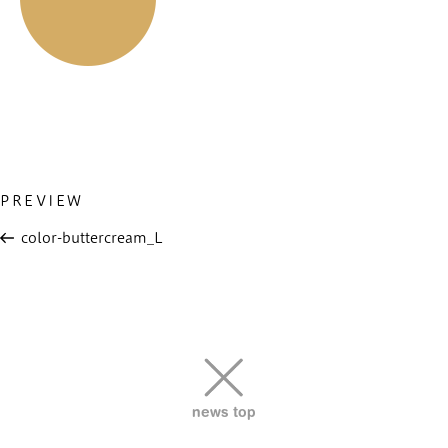
Previous
PREVIEW
投
Post
稿
color-buttercream_L
ナ
ビ
ゲ
ー
シ
ョ
news top
ン