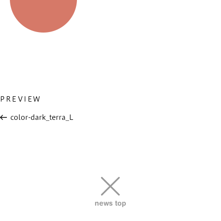
Previous
PREVIEW
投
Post
稿
color-dark_terra_L
ナ
ビ
ゲ
ー
シ
ョ
news top
ン