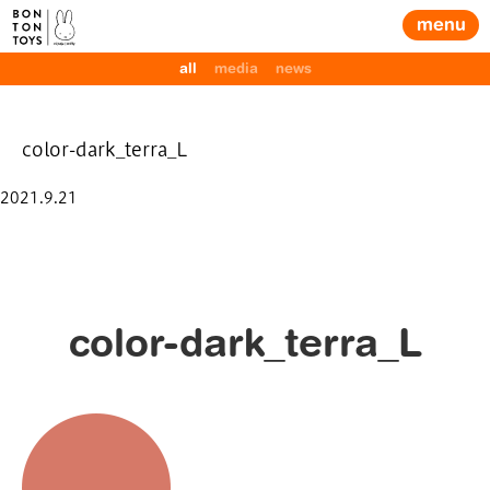
menu
all
media
news
color-dark_terra_L
Posted
2021.9.21
on
color-dark_terra_L