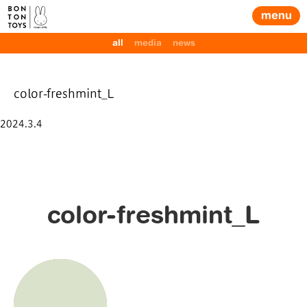
menu
all
media
news
color-freshmint_L
Posted
2024.3.4
on
color-freshmint_L