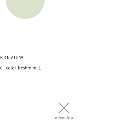
Previous
PREVIEW
投
Post
稿
color-freshmint_L
ナ
ビ
ゲ
ー
シ
ョ
news top
ン