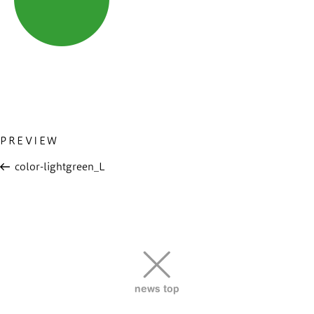
Previous
PREVIEW
投
Post
稿
color-lightgreen_L
ナ
ビ
ゲ
ー
シ
ョ
news top
ン