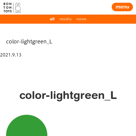
menu
all
media
news
color-lightgreen_L
Posted
2021.9.13
on
color-lightgreen_L