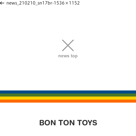
稿
news_210210_sn17br-1536×1152
ナ
ビ
ゲ
ー
シ
ョ
news top
ン
BON TON TOYS