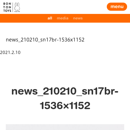
menu
all
media
news
news_210210_sn17br-1536x1152
Posted
2021.2.10
on
news_210210_sn17br-
1536×1152