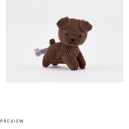
Previous
PREVIEW
投
Post